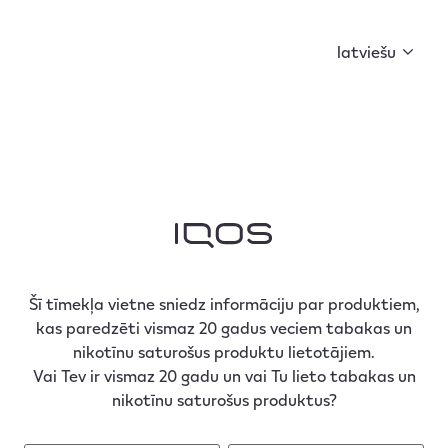
Curious X kopā ar FIŅĶI un BACKDOOR MARKET ir
sagatavojuši ko īpašu. Sāc kolekcionēt atslēgas un
latviešu
atklāj noslēpumu!
Šī tīmekļa vietne sniedz informāciju par produktiem,
kas paredzēti vismaz 20 gadus veciem tabakas un
nikotīnu saturošus produktu lietotājiem.
Vai Tev ir vismaz 20 gadu un vai Tu lieto tabakas un
nikotīnu saturošus produktus?