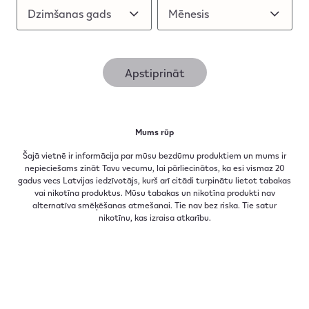
Dzimšanas gads
Dzimšanas gads
Mēnesis
Mēnesis
Apstiprināt
06.07.2021
Mums rūp
Atjaunota informācija uz
Šajā vietnē ir informācija par mūsu bezdūmu produktiem un mums ir
nepieciešams zināt Tavu vecumu, lai pārliecinātos, ka esi vismaz 20
HEETS iepakojumiem
gadus vecs Latvijas iedzīvotājs, kurš arī citādi turpinātu lietot tabakas
vai nikotīna produktus. Mūsu tabakas un nikotīna produkti nav
alternatīva smēķēšanas atmešanai. Tie nav bez riska. Tie satur
nikotīnu, kas izraisa atkarību.​
Karsējamās tabakas paciņu aizmugurē esam
pievienojuši marķējumu.
Lasīt vairāk