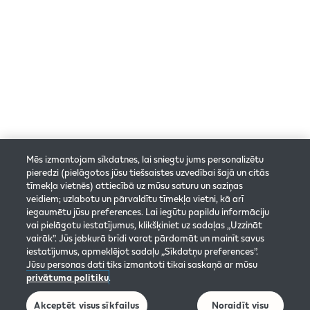
© 2025 Philip Morris Products S.A. Visas tiesības
aizsargātas.
Privātuma politika
Sīkfailu iestatījumi
Rezervācijas noteikumi un nosacījumi
Mēs izmantojam sīkdatnes, lai sniegtu jums personalizētu
pieredzi (pielāgotos jūsu tiešsaistes uzvedībai šajā un citās
IQOS mājaslapas lietošanas noteikumi
tīmekļa vietnēs) attiecībā uz mūsu saturu un saziņas
veidiem; uzlabotu un pārvaldītu tīmekļa vietni, kā arī
iegaumētu jūsu preferences. Lai iegūtu papildu informāciju
IQOS sociālo mediju lapas: dalības noteikumi
vai pielāgotu iestatījumus, klikšķiniet uz sadaļas „Uzzināt
vairāk”. Jūs jebkurā brīdi varat pārdomāt un mainīt savus
Uzņēmuma informācija
iestatījumus, apmeklējot sadaļu „Sīkdatņu preferences”.
Jūsu personas dati tiks izmantoti tikai saskaņā ar mūsu
30 dienu naudas atmaksas garantijas noteikumi
privātuma politiku
.
Akceptēt visus sīkfailus
Noraidīt visu
Tīmekļa vietnes piekļūtamības paziņojums