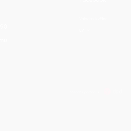
Valodas izvēlne
 90
LV
umu
Piegādes partneris