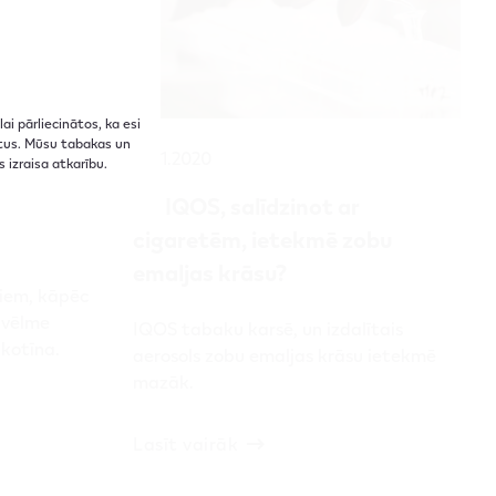
i pārliecinātos, ka esi
uktus. Mūsu tabakas un
16.11.2020
izraisa atkarību.​
isa
Kā IQOS, salīdzinot ar
cigaretēm, ietekmē zobu
emaljas krāsu?
liem, kāpēc
 vēlme
IQOS tabaku karsē, un izdalītais
ikotīna.
aerosols zobu emaljas krāsu ietekmē
mazāk.
Lasīt vairāk