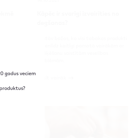
tekmē
Kāpēc ir svarīgi izvairīties no
degšanas?
īvi ietekmē
Pastāv bažas, ka visi tabakas produkti
zini, kā no
ir vienlīdz kaitīgi pamatā vairākām ar
smēķēšanu saistītām veselības
problēmām.
 20 gadus veciem
Lasīt vairāk
 produktus?