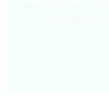
Kāpēc IQOS varētu būt
Tavu plaušu darbībai?
Ir tapis zināms vēl viens pētījums.
Lasīt vairāk