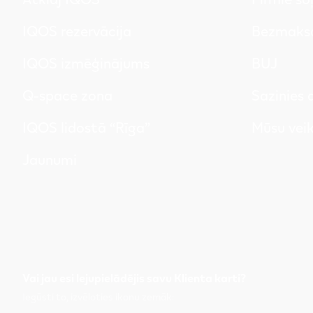
IQOS rezervācija
Bezmaksa
IQOS izmēģinājums
BUJ
Q-space zona
Sazinies
IQOS lidostā “Rīga”
Mūsu veik
Jaunumi
Vai jau esi lejupielādējis savu Klienta karti?
Iegūsti to, izvēloties ikonu zemāk: