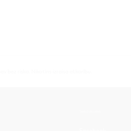
v bez riska. Nikotīns izraisa atkarību.
Seko mums
Facebook