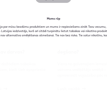
Mums rūp
cija par mūsu bezdūmu produktiem un mums ir nepieciešams zināt Tavu vecumu, la
Latvijas iedzīvotājs, kurš arī citādi turpinātu lietot tabakas vai nikotīna prod
01.02.2021
 nav alternatīva smēķēšanas atmešanai. Tie nav bez riska. Tie satur nikotīnu, kas 
arva: kāpēc, karsējot
Kādas problēmas izra
nav darvas?
degšana?
r dažādiem tabakas
Viens no galvenajiem iemes
iem, bieži tiek apspriesta
vairums smēķētāju smēķē –
apmierināt vajadzību pēc n
k
Lasīt vairāk