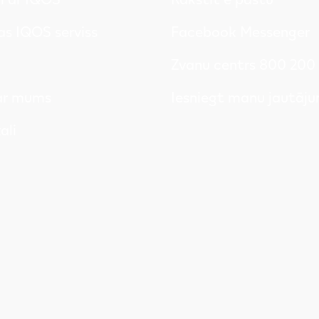
s IQOS serviss
Facebook Messenger
Zvanu centrs 800 200
 ar mums
Iesniegt manu jautāj
ali