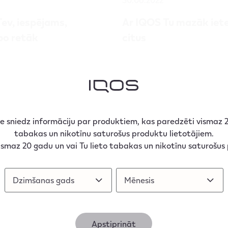
ev, iespējams,
Ar IQOS Tu mazāk ie
po retāk
citus
t, ka smēķētāju klepus ir
Tabakas dedzināšana negat
 saistīts ar tabaku. Taču
gan Tevi, gan apkārtējos. Uz
vai ne?
tā izvairīties.
k
Lasīt vairāk
ne sniedz informāciju par produktiem, kas paredzēti vismaz
tabakas un nikotīnu saturošus produktu lietotājiem.
 vismaz 20 gadu un vai Tu lieto tabakas un nikotīnu saturošus
Dzimšanas gads
Dzimšanas gads
Mēnesis
Mēnesis
Apstiprināt