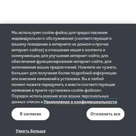
© 2025 Philip Morris Products S.A. Все права защищены.
Мы используем cookie-файлы для предоставления
Политика конфиденциальности
Настройки cookie
индивидуального обслуживания (соответствующего
вашему поведению в интернете на данном и прочих
Правила и условия бронирования
интернет-сайтах) в отношении нашего контента и
коммуникации; для улучшения интернет-сайта; для
Условия использования сайта IQOS
обеспечения функционирования интернет-сайта; для
запоминания ваших предпочтений. Нажмите на «узнать
больше» для получения более подробной информации
IQOS страницы социальных сетей: Правила Участия
или внесения изменений в установки. Вы в любой
момент можете передумать и внести соответствующие
Сведения о предприятии
изменения в пункте «установки cookie-файлов».
Порядок использования всех ваших персональных
Условия 30-дневной гарантии возврата денег
данных описан в
Уведомлении о конфиденциальности
.
Я согласен
Отклонить все
Заявление о Доступности
Уведомление в соответствии с Законом EC о данных
Узнать больше