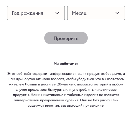
Как были изменены табачные
Год рождения
Год рождения
Месяц
Месяц
изделия для нагревания, чтобы
процесс нагревания стал более
плавным?
Проверить
Какие меры безопасности мне
следует соблюдать при посещении
магазина IQOS?
Мы заботимся
Этот веб-сайт содержит информацию о наших продуктах без дыма, и
нам нужно уточнить ваш возраст, чтобы убедиться, что вы являетесь
жителем Латвии и достигли 20-летнего возраста, который в любом
Какие услуги я могу получить в
случае продолжал бы курить или употреблять никотиновые
магазине IQOS?
продукты. Наши никотиновые и табачные изделия не являются
альтернативой прекращению курения. Они не без риска. Они
содержат никотин, вызывающий привыкание.​
Могу ли я попробовать IQOS перед
покупкой?