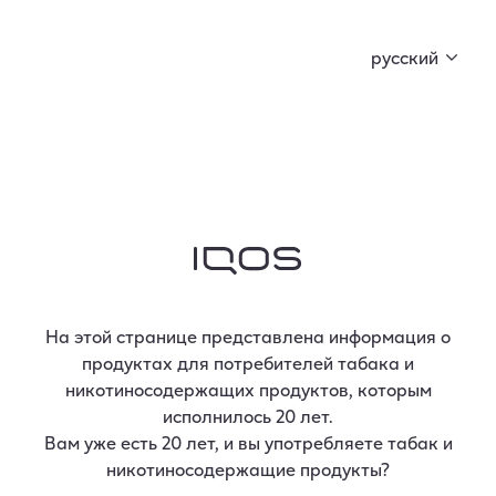
Curious X вместе с FIŅĶIS и BACKDOOR MARKET
подготовили кое-что особенное. Начни
русский
коллекционировать ключи и открой секрет!
Об IQOS
На этой странице представлена информация о
продуктах для потребителей табака и
никотиносодержащих продуктов, которым
Об IQOS
исполнилось 20 лет.
Вам уже есть 20 лет, и вы употребляете табак и
никотиносодержащие продукты?