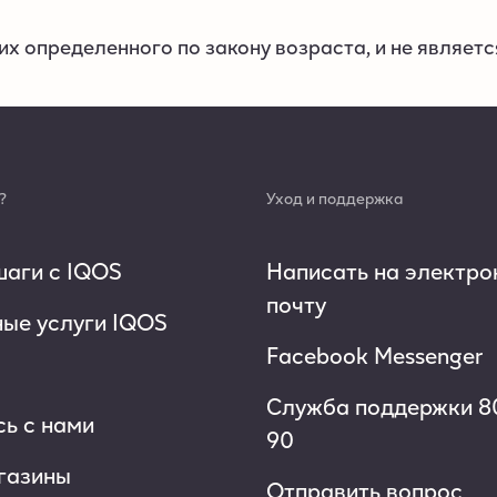
их определенного по закону возраста, и не являет
?
Уход и поддержка
аги с IQOS
Написать на электро
почту
ые услуги IQOS
Facebook Messenger
Служба поддержки 8
ь с нами
90
газины
Отправить вопрос