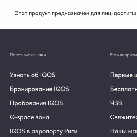
Этот продукт предназначен для лиц, достигш
Полезные ссылки
Есть вопросы
Узнать об IQOS
Первые ш
Бронирование IQOS
Бесплатн
Пробования IQOS
ЧЗВ
Q-space зона
Свяжитес
IQOS в аэропорту Риги
Наши ма