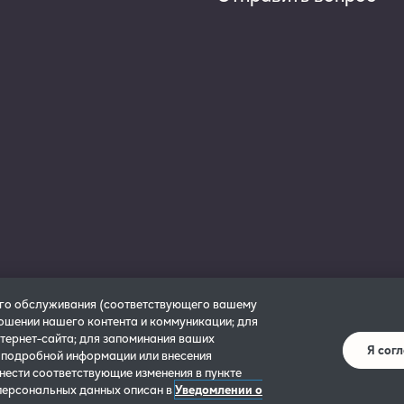
ого обслуживания (соответствующего вашему
ношении нашего контента и коммуникации; для
тернет-сайта; для запоминания ваших
Я сог
и
Настройки cookie
Правила и условия бронирования
Условия использо
 подробной информации или внесения
ия о предприятии
Условия 30-дневной гарантии возврата денег
Заявлен
нести соответствующие изменения в пункте
персональных данных описан в
Уведомлении о