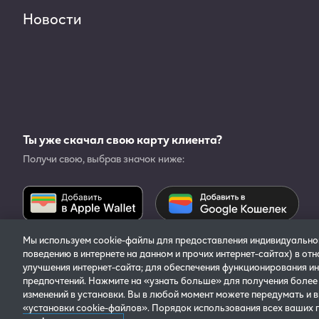
Новости
Ты уже скачал свою карту клиента?
Получи свою, выбрав значок ниже:
Мы используем cookie-файлы для предоставления индивидуальн
поведению в интернете на данном и прочих интернет-сайтах) в от
улучшения интернет-сайта; для обеспечения функционирования ин
© 2025 Philip Morris Products
Политика конфиденциальност
предпочтений. Нажмите на «узнать больше» для получения более
S.A. Все права защищены.
Сведен
изменений в установки. Вы в любой момент можете передумать и в
«установки cookie-файлов». Порядок использования всех ваших 