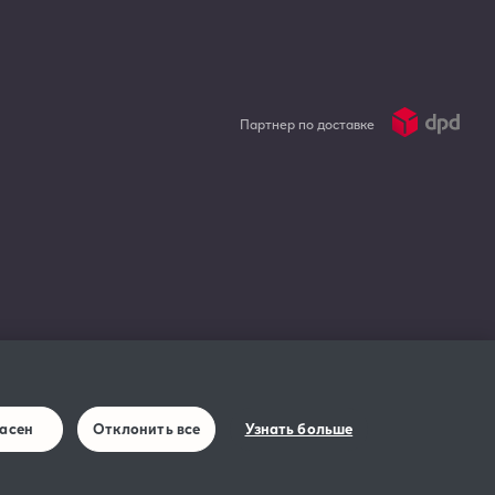
Партнер по доставке
ласен
Отклонить все
Узнать больше
вания сайта IQOS
IQOS страницы социальных сетей: Правила Участия
ие о Доступности
Уведомление в соответствии с Законом EC о данных