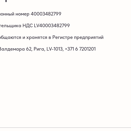
ионный номер 40003482799
тельщика НДС LV40003482799
бщаются и хранятся в Регистре предприятий
лдемара 62, Рига, LV-1013, +371 6 7201201