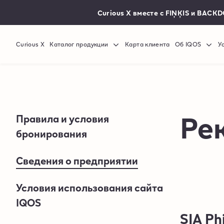
Curious X вместе с FIŅĶIS и BACK
Curious X
Каталог продукции
Карта клиента
Об IQOS
У
Ре
Правила и условия
бронирования
Сведения о предприятии
Условия использования сайта
IQOS
SIA Phi