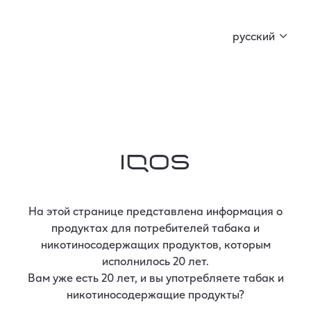
Curious X вместе с FIŅĶIS и BACKDOOR MARKET
подготовили кое-что особенное. Начни
русский
коллекционировать ключи и открой секрет!
Авторизоваться
Введи адрес электронной почты для входа:
Электронный адрес
На этой странице представлена информация о
продуктах для потребителей табака и
никотиносодержащих продуктов, которым
Запомнить меня
исполнилось 20 лет.
Вам уже есть 20 лет, и вы употребляете табак и
Войти
никотиносодержащие продукты?