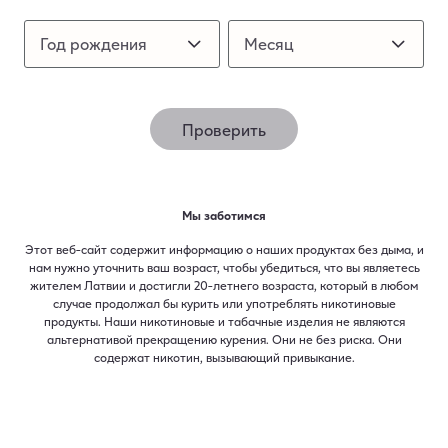
ИЛИ
Год рождения
Год рождения
Месяц
Месяц
У тебя ещё нет своего профиля
пользователя? Зарегистрируйся.
Проверить
Почему стоит создать свой личный профиль?
Получи гарантию 1 года
на случай
непреднамеренных повреждений
, если устройство
зарегистрировано в вашем профиле в течение 30
Мы заботимся
дней с момента покупки.
Этот веб-сайт содержит информацию о наших продуктах без дыма, и
Получи персональную
карту клиента
для более
нам нужно уточнить ваш возраст, чтобы убедиться, что вы являетесь
быстрой покупки, удобных услуг и многого другого.
жителем Латвии и достигли 20-летнего возраста, который в любом
случае продолжал бы курить или употреблять никотиновые
Получи доступ
к активностям, доступным только
продукты. Наши никотиновые и табачные изделия не являются
зарегистрированным клиентам
.
альтернативой прекращению курения. Они не без риска. Они
содержат никотин, вызывающий привыкание.​
Следи за информацией
о новых продуктах,
лимитированных сериях и предстоящих
мероприятиях.
Участвуй в
программах устойчивого развития
и