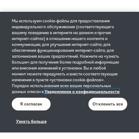
© 2025 Philip Morris Products S.A. Все права защищены.
Мы используем cookie-файлы для предоставления
Политика конфиденциальности
Настройки cookie
индивидуального обслуживания (соответствующего
вашему поведению в интернете на данном и прочих
Правила и условия бронирования
интернет-сайтах) в отношении нашего контента и
коммуникации; для улучшения интернет-сайта; для
Условия использования сайта IQOS
обеспечения функционирования интернет-сайта; для
запоминания ваших предпочтений. Нажмите на «узнать
больше» для получения более подробной информации
IQOS страницы социальных сетей: Правила Участия
или внесения изменений в установки. Вы в любой
момент можете передумать и внести соответствующие
Сведения о предприятии
изменения в пункте «установки cookie-файлов».
Порядок использования всех ваших персональных
Условия 30-дневной гарантии возврата денег
данных описан в
Уведомлении о конфиденциальности
.
Я согласен
Отклонить все
Заявление о Доступности
Уведомление в соответствии с Законом EC о данных
Узнать больше