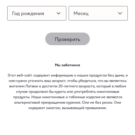
дискомфорта для окружающих.
Год рождения
Год рождения
Месяц
Месяц
Бренд никотиновых паучей №1 в мире*
* Отчет PMI по объемам отгрузок и оценкам
продаж никотиновых паучей на рынках по всему
Проверить
миру с января 2025 года по июль 2025 года.​
Мы заботимся
Этот веб-сайт содержит информацию о наших продуктах без дыма, и
нам нужно уточнить ваш возраст, чтобы убедиться, что вы являетесь
жителем Латвии и достигли 20-летнего возраста, который в любом
случае продолжал бы курить или употреблять никотиновые
продукты. Наши никотиновые и табачные изделия не являются
альтернативой прекращению курения. Они не без риска. Они
содержат никотин, вызывающий привыкание.​