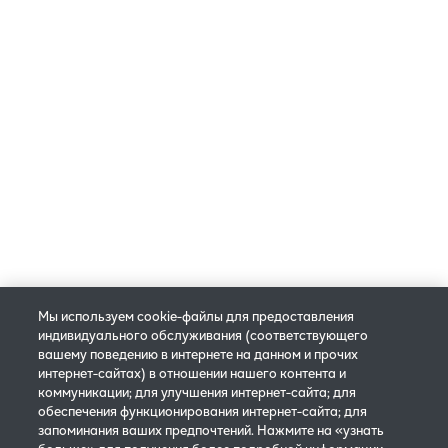
Ты уже скачал свою карту клиента?
Получи свою, выбрав значок ниже:
© 2025 Philip Morris Products S.A. Все права защищены.
Мы используем cookie-файлы для предоставления
Политика конфиденциальности
Настройки cookie
индивидуального обслуживания (соответствующего
вашему поведению в интернете на данном и прочих
Правила и условия бронирования
интернет-сайтах) в отношении нашего контента и
коммуникации; для улучшения интернет-сайта; для
Условия использования сайта IQOS
обеспечения функционирования интернет-сайта; для
запоминания ваших предпочтений. Нажмите на «узнать