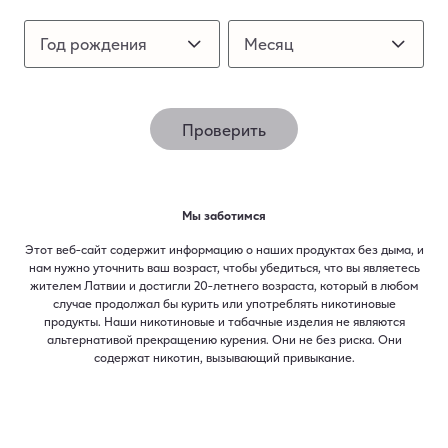
Выбери устройство
Год рождения
Год рождения
Месяц
Месяц
Как это работает?
Проверить
Мы заботимся
Этот веб-сайт содержит информацию о наших продуктах без дыма, и
нам нужно уточнить ваш возраст, чтобы убедиться, что вы являетесь
жителем Латвии и достигли 20-летнего возраста, который в любом
случае продолжал бы курить или употреблять никотиновые
продукты. Наши никотиновые и табачные изделия не являются
альтернативой прекращению курения. Они не без риска. Они
содержат никотин, вызывающий привыкание.​