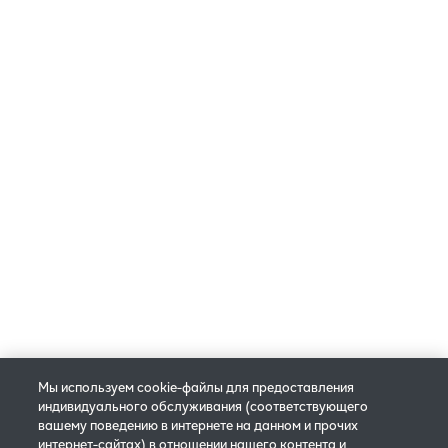
Ты уже скачал свою карту клиента?
Получи свою, выбрав значок ниже:
© 2025 Philip Morris Products S.A. Все права защищены.
Мы используем cookie-файлы для предоставления
Политика конфиденциальности
Настройки cookie
индивидуального обслуживания (соответствующего
вашему поведению в интернете на данном и прочих
Правила и условия бронирования
интернет-сайтах) в отношении нашего контента и