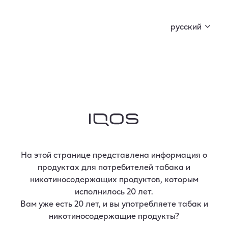
Curious X вместе с FIŅĶIS и BACKDOOR MARKET
подготовили кое-что особенное. Начни
русский
коллекционировать ключи и открой секрет!
На этой странице представлена информация о
продуктах для потребителей табака и
30-дневная гарантия
никотиносодержащих продуктов, которым
исполнилось 20 лет.
возврата денег
Вам уже есть 20 лет, и вы употребляете табак и
никотиносодержащие продукты?