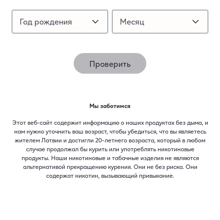
IQOS ILUMA аксессуары
(17)
Год рождения
Год рождения
Месяц
Месяц
Проверить
Мы заботимся
Этот веб-сайт содержит информацию о наших продуктах без дыма, и
нам нужно уточнить ваш возраст, чтобы убедиться, что вы являетесь
жителем Латвии и достигли 20-летнего возраста, который в любом
случае продолжал бы курить или употреблять никотиновые
продукты. Наши никотиновые и табачные изделия не являются
альтернативой прекращению курения. Они не без риска. Они
содержат никотин, вызывающий привыкание.​