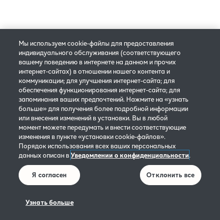
Отправить вопрос
Мы в социальных сетях
Выбор языка
Мы используем cookie-файлы для предоставления
индивидуального обслуживания (соответствующего
Facebook
RU
вашему поведению в интернете на данном и прочих
интернет-сайтах) в отношении нашего контента и
коммуникации; для улучшения интернет-сайта; для
обеспечения функционирования интернет-сайта; для
запоминания ваших предпочтений. Нажмите на «узнать
Партнер по доставке
больше» для получения более подробной информации
или внесения изменений в установки. Вы в любой
момент можете передумать и внести соответствующие
изменения в пункте «установки cookie-файлов».
Порядок использования всех ваших персональных
данных описан в
Уведомлении о конфиденциальности
.
Ты уже скачал свою карту клиента?
Я согласен
Отклонить все
Получи свою, выбрав значок ниже:
Узнать больше