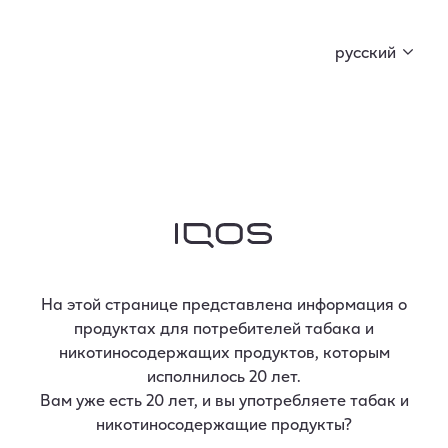
Curious X вместе с FIŅĶIS и BACKDOOR MARKET
подготовили кое-что особенное. Начни
русский
коллекционировать ключи и открой секрет!
Открой наши
продукты.
На этой странице представлена информация о
продуктах для потребителей табака и
никотиносодержащих продуктов, которым
Категории
исполнилось 20 лет.
Вам уже есть 20 лет, и вы употребляете табак и
никотиносодержащие продукты?
Каталог продукции
IQOS ILUMA i
IQOS ILUMA
/
/
аксессуары