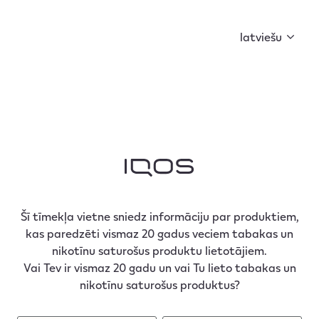
Curious X kopā ar FIŅĶI un BACKDOOR MARKET ir
sagatavojuši ko īpašu. Sāc kolekcionēt atslēgas un
latviešu
atklāj noslēpumu!
Smartcore Induction
System™
Šī tīmekļa vietne sniedz informāciju par produktiem,
kas paredzēti vismaz 20 gadus veciem tabakas un
nikotīnu saturošus produktu lietotājiem.
Vai Tev ir vismaz 20 gadu un vai Tu lieto tabakas un
Smartcore Induction System™
nikotīnu saturošus produktus?