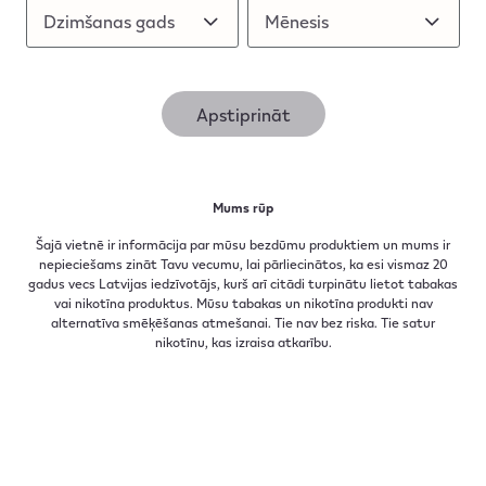
Dzimšanas gads
Dzimšanas gads
Mēnesis
Mēnesis
Kā IQOS ILUMA karsē tabaku?
Apstiprināt
Mums rūp
Šis produkts ir paredzēts personām, kuras pēc
Šajā vietnē ir informācija par mūsu bezdūmu produktiem un mums ir
nepieciešams zināt Tavu vecumu, lai pārliecinātos, ka esi vismaz 20
likuma ir sasniegušas atbilstošu vecumu, un nav
gadus vecs Latvijas iedzīvotājs, kurš arī citādi turpinātu lietot tabakas
bez riska. Nikotīns izraisa atkarību.
vai nikotīna produktus. Mūsu tabakas un nikotīna produkti nav
alternatīva smēķēšanas atmešanai. Tie nav bez riska. Tie satur
nikotīnu, kas izraisa atkarību.​
Noderīgas saites
Atklāj IQOS
IQOS rezervācija