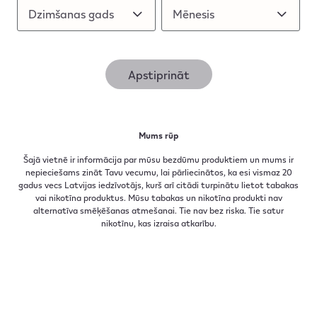
Dzimšanas gads
Dzimšanas gads
Mēnesis
Mēnesis
Apstiprināt
03.11.2025
Mums rūp
Atklāj jauno IQOS ILUMA i x
Šajā vietnē ir informācija par mūsu bezdūmu produktiem un mums ir
nepieciešams zināt Tavu vecumu, lai pārliecinātos, ka esi vismaz 20
Seletti ierobežoto izdevumu
gadus vecs Latvijas iedzīvotājs, kurš arī citādi turpinātu lietot tabakas
vai nikotīna produktus. Mūsu tabakas un nikotīna produkti nav
alternatīva smēķēšanas atmešanai. Tie nav bez riska. Tie satur
nikotīnu, kas izraisa atkarību.​
Seletti ienes itāļu šarmu, mēs - inovācijas. Šī
drosmīgā ierobežotā izdevuma kolekcija ir radīta,
lai to ievērotu.
Lasīt vairāk