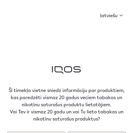
Curious X kopā ar FIŅĶI un BACKDOOR MARKET ir
sagatavojuši ko īpašu. Sāc kolekcionēt atslēgas un
latviešu
atklāj noslēpumu!
Šī tīmekļa vietne sniedz informāciju par produktiem,
kas paredzēti vismaz 20 gadus veciem tabakas un
nikotīnu saturošus produktu lietotājiem.
Vai Tev ir vismaz 20 gadu un vai Tu lieto tabakas un
nikotīnu saturošus produktus?