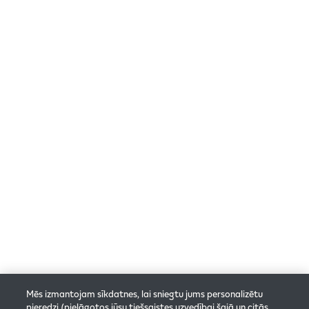
Vai jau esi lejupielādējis savu Klienta karti?
Iegūsti to, izvēloties ikonu zemāk:
© 2025 Philip Morris Products S.A. Visas tiesības
aizsargātas.
Privātuma politika
Sīkfailu iestatījumi
Rezervācijas noteikumi un nosacījumi
Mēs izmantojam sīkdatnes, lai sniegtu jums personalizētu
pieredzi (pielāgotos jūsu tiešsaistes uzvedībai šajā un citās