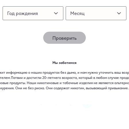
Год рождения
Год рождения
Месяц
Месяц
Проверить
Мы заботимся
жит информацию о наших продуктах без дыма, и нам нужно уточнить ваш возра
ителем Латвии и достигли 20-летнего возраста, который в любом случае прод
новые продукты. Наши никотиновые и табачные изделия не являются альтер
курения. Они не без риска. Они содержат никотин, вызывающий привыкание.​
3
1
2