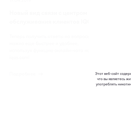
Новый вид связи с центром
обслуживания клиентов IQOS
Теперь получить ответы на вопросы
можно еще быстрее и удобнее,
используя функцию онлайн-чата на
iqos.com!
Подробнее
Этот веб-сайт содер
что вы являетесь ж
употреблять никоти