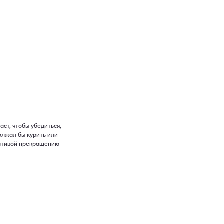
ст, чтобы убедиться,
олжал бы курить или
нативой прекращению