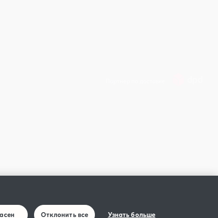
Партнер по доставке
ласен
Отклонить все
Узнать больше
вания сайта IQOS
IQOS страницы социальных сетей: Правила Участия