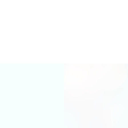
DOOR MARKET подготовили кое-что особенное. Начни коллекц
слуги