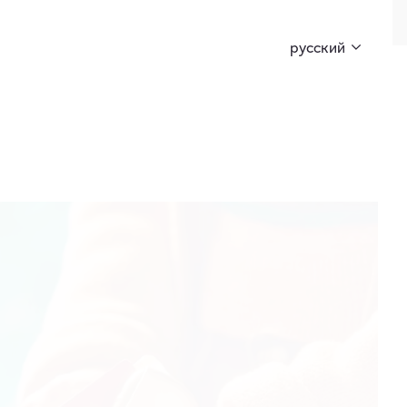
ионировать ключи и открой секрет!
русский
ZYN
Важная информация
Помощь