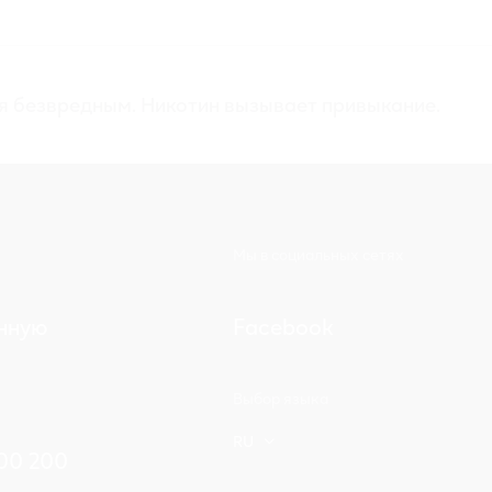
ся безвредным. Никотин вызывает привыкание.
Мы в социальных сетях
нную
Facebook
Выбор языка
RU
00 200