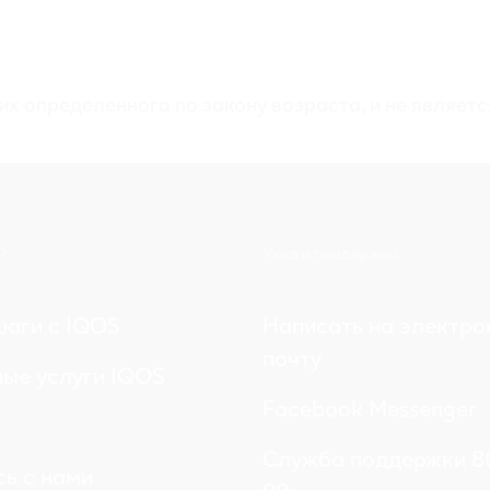
их определенного по закону возраста, и не являет
?
Уход и поддержка
аги с IQOS
Написать на электро
почту
ые услуги IQOS
Facebook Messenger
Служба поддержки 8
ь с нами