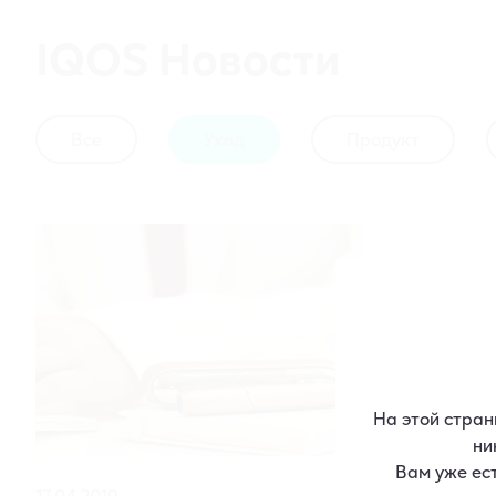
IQOS Нoвости
Все
Уход
Продукт
На этой стра
ни
Вам уже ес
17.04.2019