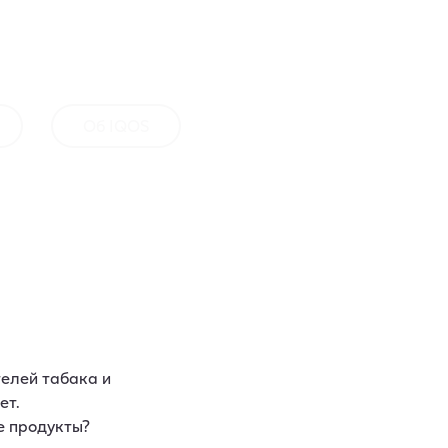
Об IQOS
елей табака и
ет.
е продукты?