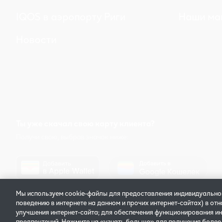
IQOS в аэропорту Риги
Наши ма
Новости
Ты уже скачал свою карту клиента?
Получи свою, выбрав значок ниже:
Мы используем cookie-файлы для предоставления индивидуальн
поведению в интернете на данном и прочих интернет-сайтах) в от
улучшения интернет-сайта; для обеспечения функционирования ин
© 2025 Philip Morris Products
Политика конфиденциальност
предпочтений. Нажмите на «узнать больше» для получения более