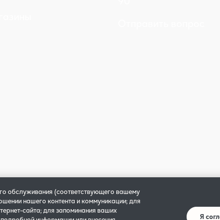
90
газины
Отправить вопрос
ого обслуживания (соответствующего вашему
ношении нашего контента и коммуникации; для
тернет-сайта; для запоминания ваших
Я сог
и
Настройки cookie
Правила и условия бронирования
Условия использо
 подробной информации или внесения