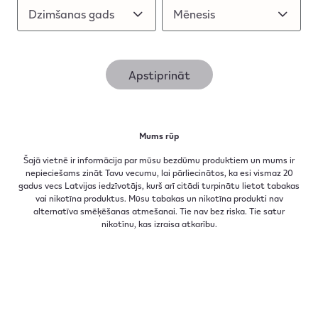
Dzimšanas gads
Dzimšanas gads
Mēnesis
Mēnesis
Apstiprināt
Mums rūp
Izstrāde desmit gadu
Šajā vietnē ir informācija par mūsu bezdūmu produktiem un mums ir
garumā un miljardi
nepieciešams zināt Tavu vecumu, lai pārliecinātos, ka esi vismaz 20
gadus vecs Latvijas iedzīvotājs, kurš arī citādi turpinātu lietot tabakas
vai nikotīna produktus. Mūsu tabakas un nikotīna produkti nav
investīciju
alternatīva smēķēšanas atmešanai. Tie nav bez riska. Tie satur
nikotīnu, kas izraisa atkarību.​
IQOS ir produkts, uz kura lietošanu ir vērts pāriet.