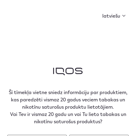
Curious X kopā ar FIŅĶI un BACKDOOR MARKET ir
sagatavojuši ko īpašu. Sāc kolekcionēt atslēgas un
latviešu
atklāj noslēpumu!
Šī tīmekļa vietne sniedz informāciju par produktiem,
kas paredzēti vismaz 20 gadus veciem tabakas un
nikotīnu saturošus produktu lietotājiem.
Vai Tev ir vismaz 20 gadu un vai Tu lieto tabakas un
nikotīnu saturošus produktus?