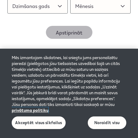
Dzimšanas gads
Dzimšanas gads
Mēnesis
Mēnesis
Apstiprināt
Mēs izmantojam sīkdatnes, lai sniegtu jums personalizētu
Mums rūp
pieredzi (pielāgotos jūsu tiešsaistes uzvedībai šajā un citās
tīmekļa vietnēs) attiecībā uz mūsu saturu un saziņas
Šajā vietnē ir informācija par mūsu bezdūmu produktiem un mums ir
nepieciešams zināt Tavu vecumu, lai pārliecinātos, ka esi vismaz 20
veidiem; uzlabotu un pārvaldītu tīmekļa vietni, kā arī
gadus vecs Latvijas iedzīvotājs, kurš arī citādi turpinātu lietot tabakas
iegaumētu jūsu preferences. Lai iegūtu papildu informāciju
vai nikotīna produktus. Mūsu tabakas un nikotīna produkti nav
vai pielāgotu iestatījumus, klikšķiniet uz sadaļas „Uzzināt
alternatīva smēķēšanas atmešanai. Tie nav bez riska. Tie satur
vairāk”. Jūs jebkurā brīdi varat pārdomāt un mainīt savus
nikotīnu, kas izraisa atkarību.​
iestatījumus, apmeklējot sadaļu „Sīkdatņu preferences”.
Jūsu personas dati tiks izmantoti tikai saskaņā ar mūsu
privātuma politiku
.
Akceptēt visus sīkfailus
Noraidīt visu