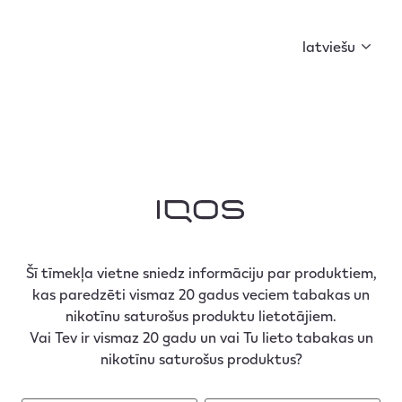
Curious X kopā ar FIŅĶI un BACKDOOR MARKET ir
sagatavojuši ko īpašu. Sāc kolekcionēt atslēgas un
latviešu
atklāj noslēpumu!
Šī tīmekļa vietne sniedz informāciju par produktiem,
kas paredzēti vismaz 20 gadus veciem tabakas un
nikotīnu saturošus produktu lietotājiem.
Vai Tev ir vismaz 20 gadu un vai Tu lieto tabakas un
nikotīnu saturošus produktus?