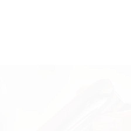
 BACKDOOR MARKET ir sagatavojuši ko īpašu. Sāc kolekcionēt at
lpojumi