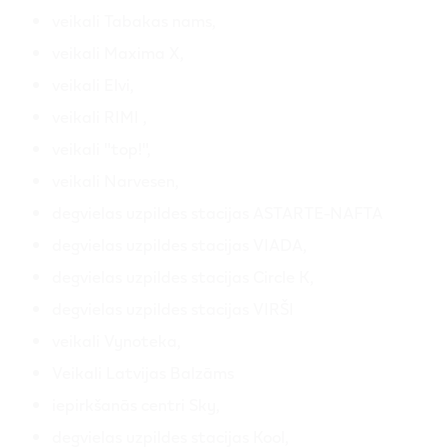
veikali Tabakas nams,
veikali Maxima X,
veikali Elvi,
veikali RIMI ,
veikali "top!",
veikali Narvesen,
degvielas uzpildes stacijas ASTARTE-NAFTA
degvielas uzpildes stacijas VIADA,
degvielas uzpildes stacijas Circle K,
degvielas uzpildes stacijas VIRŠI
veikali Vynoteka,
Veikali Latvijas Balzāms
iepirkšanās centri Sky,
degvielas uzpildes stacijas Kool,