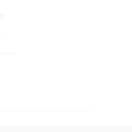
J
jautājumi
v bez riska. Nikotīns izraisa atkarību.