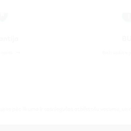
antija
BU
 vairāk
Bieži uzdotie 
ras pēc likuma ir sasniegušas atbilstošu vecumu, un na