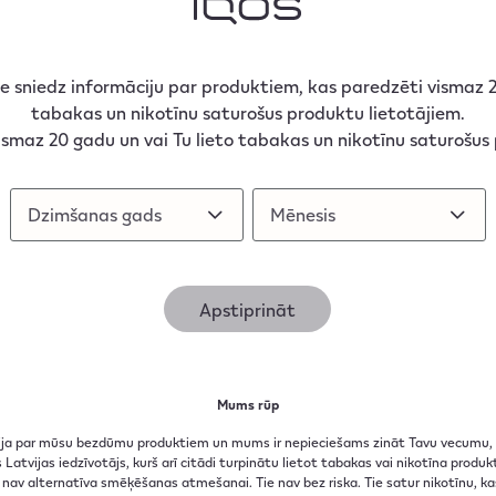
u saistītajiem ieroežojumiem atsevišķas kafejnīcas un
KOKTEIĻI, ROKKAFEJNĪCA, BBĀRS, RADIO BĀRS,
TE FLY, STŪRA BĀRS, MANANA RIGA, DE FLOU, JUST,
ne sniedz informāciju par produktiem, kas paredzēti vismaz
IVERSIDE SPA HOTEL, HOTEL ROMA, TAPAS TAPAS,
tabakas un nikotīnu saturošus produktu lietotājiem.
INO (RĪGĀ UN VISĀ LATVIJĀ)
 vismaz 20 gadu un vai Tu lieto tabakas un nikotīnu saturošus
VA), FONO KLUBS (CĒSIS), TINTE (VALMIERA),
A UN MĀSA (DOBELE), KAĶU MĀJA (SIGULDA),
Dzimšanas gads
Dzimšanas gads
Mēnesis
Mēnesis
Apstiprināt
rāk informācijas par pieejamajiem pakalpojumiem
 uzzināt
šeit
.
Mums rūp
cija par mūsu bezdūmu produktiem un mums ir nepieciešams zināt Tavu vecumu, la
Latvijas iedzīvotājs, kurš arī citādi turpinātu lietot tabakas vai nikotīna prod
 nav alternatīva smēķēšanas atmešanai. Tie nav bez riska. Tie satur nikotīnu, kas 