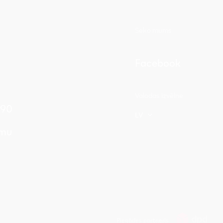
Seko mums
Facebook
Valodas izvēlne
 90
LV
umu
Piegādes partneris