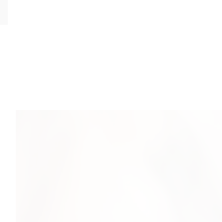
Curious X kopā ar FIŅĶI un
Curious X
Produktu katalogs
Klienta karte
Par IQOS
Paka