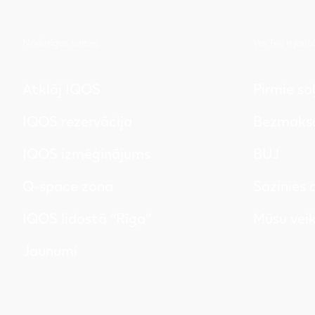
Noderīgas saites
Vai Tev ir jau
Atklāj IQOS
Pirmie so
IQOS rezervācija
Bezmaksa
IQOS izmēģinājums
BUJ
Q-space zona
Sazinies
IQOS lidostā “Rīga”
Mūsu veik
Jaunumi