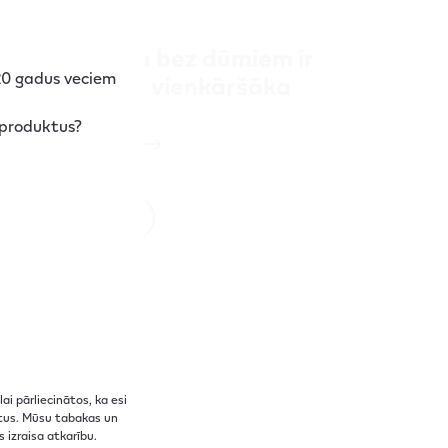
26.05.2026
Ceļošana bez dūmiem ir
 20 gadus veciem
padarīta vienkāršāka
 produktus?
Lasīt vairāk
Skatīt
i pārliecinātos, ka esi
uktus. Mūsu tabakas un
izraisa atkarību.​