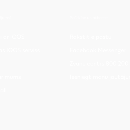
tājums?
Palīdzība un atbalsts
ļi ar IQOS
Rakstīt e pastu
s IQOS serviss
Facebook Messenger
Zvanu centrs 800 200
 ar mums
Iesniegt manu jautāj
ali